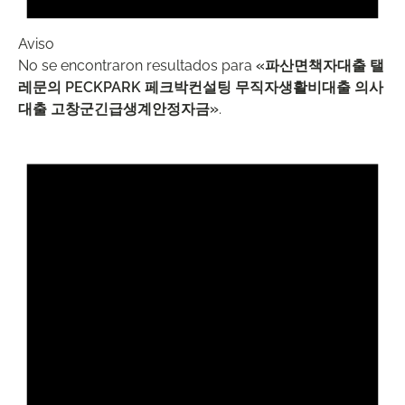
Aviso
No se encontraron resultados para
«파산면책자대출 탤
레문의 PECKPARK 페크박컨설팅 무직자생활비대출 의사
대출 고창군긴급생계안정자금»
.