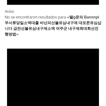
Aviso
No se encontraron resultados para
«탤g문의 Banonpi
무서류당일소액대출 바넌피선불유심내구제 대포폰유심삽
니다 급전선불유심내구제소액 여주군 내구제최대회선진
행방법»
.