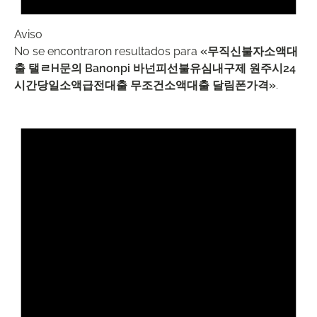
Aviso
No se encontraron resultados para
«무직신불자소액대
출 탤ㄹH문의 Banonpi 바넌피선불유심내구제 원주시24
시간당일소액급전대출 무조건소액대출 달림폰가격»
.