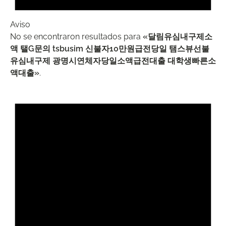
Aviso
No se encontraron resultados para
«달림유심내구제소
액 탤G문의 tsbusim 신불자10만원급전당일 탬스뷰선불
유심내구제 광명시연체자당일소액급전대출 대학생빠른소
액대출»
.