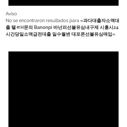
Aviso
No se encontraron resultados para
«과다대출자소액대
출 탤ㄹH문의 Banonpi 바넌피선불유심내구제 시흥시24
시간당일소액급전대출 일수월변 대포폰선불유심매입»
.